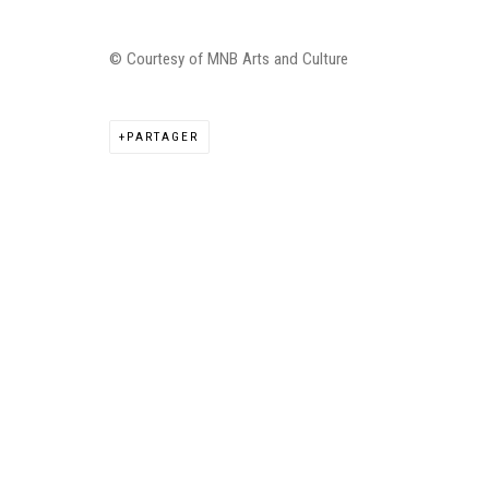
© Courtesy of MNB Arts and Culture
PARTAGER
Manage cookies
©2026 FONDS DE DOTATION JUDIT REIGL - SITE RÉALISÉ À PAR
CONTACT : inventaire@judit-reigl.com