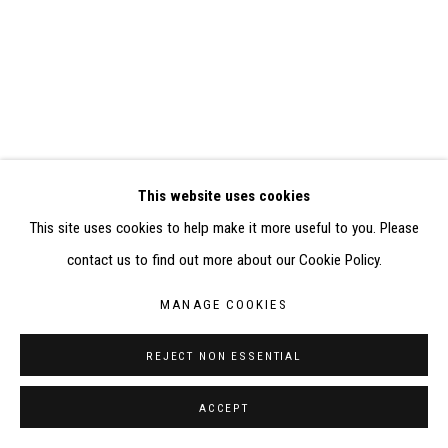
RÉALISÉ À PARTIR DES DONNÉES COLLECTÉES PAR
ELISABETH KLIMOFF DE 2015 À 2019
SITE BY ARTLOGIC
CONTACT : inventaire@judit-reigl.com
This website uses cookies
This site uses cookies to help make it more useful to you. Please
contact us to find out more about our Cookie Policy.
MANAGE COOKIES
REJECT NON ESSENTIAL
ACCEPT