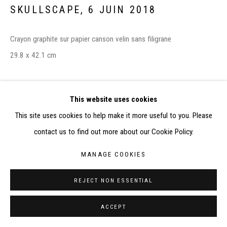
SKULLSCAPE
,
6 JUIN 2018
SITE BY ARTLOGIC
Crayon graphite sur papier canson velin sans filigrane
CONTACT : inventaire@judit-reigl.com
29.8 x 42.1 cm
This website uses cookies
PARTAGER
This site uses cookies to help make it more useful to you. Please
contact us to find out more about our Cookie Policy.
MANAGE COOKIES
REJECT NON ESSENTIAL
ACCEPT