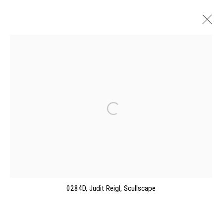
JUDIT REIGL, DANCE OF DEATH
SHEPHERD W&K GALLERIES, NEW YORK
25 SEPTEMBRE - 20 OCTOBRE 2018
PRÉSENTATION
ŒUVRES
CATALOGUES
Manage cookies
©2026 FONDS DE DOTATION JUDIT REIGL - SITE
0284D, Judit Reigl, Scullscape
RÉALISÉ À PARTIR DES DONNÉES COLLECTÉES PAR
ELISABETH KLIMOFF DE 2015 À 2019