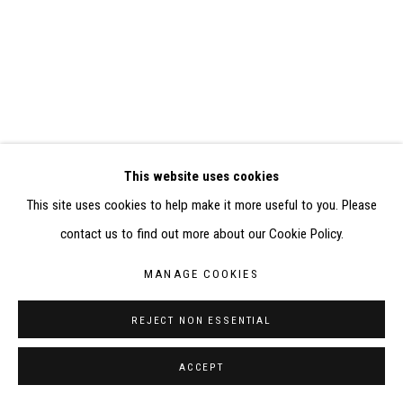
RÉALISÉ À PARTIR DES DONNÉES COLLECTÉES PAR
ELISABETH KLIMOFF DE 2015 À 2019
SITE BY ARTLOGIC
CONTACT : inventaire@judit-reigl.com
This website uses cookies
This site uses cookies to help make it more useful to you. Please
contact us to find out more about our Cookie Policy.
MANAGE COOKIES
REJECT NON ESSENTIAL
ACCEPT