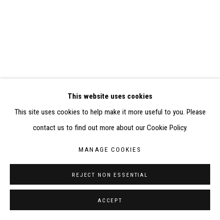
RÉALISÉ À PARTIR DES DONNÉES COLLECTÉES PAR
ELISABETH KLIMOFF DE 2015 À 2019
SITE BY ARTLOGIC
CONTACT : inventaire@judit-reigl.com
This website uses cookies
This site uses cookies to help make it more useful to you. Please
contact us to find out more about our Cookie Policy.
MANAGE COOKIES
REJECT NON ESSENTIAL
ACCEPT