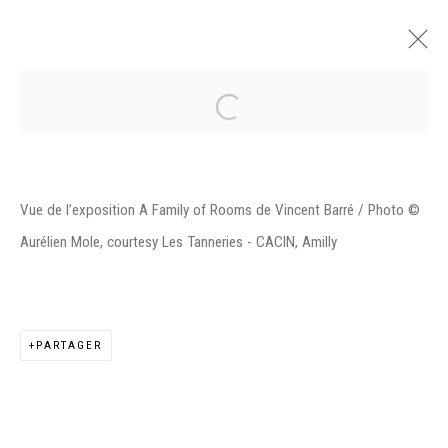
A FAMILY OF ROOMS DE VINCENT
BARRÉ
Vue de l’exposition A Family of Rooms de Vincent Barré / Photo ©
LES TANNERIES - CENTRE D'ART CONTEMPORAIN,
Aurélien Mole, courtesy Les Tanneries - CACIN, Amilly
AMILLY
7 JUIN - 19 OCTOBRE 2025
PRÉSENTATION
VUES DE L'EXPOSITION
ŒUVRES
PARTAGER
Manage cookies
©2026 FONDS DE DOTATION JUDIT REIGL - SITE
RÉALISÉ À PARTIR DES DONNÉES COLLECTÉES PAR