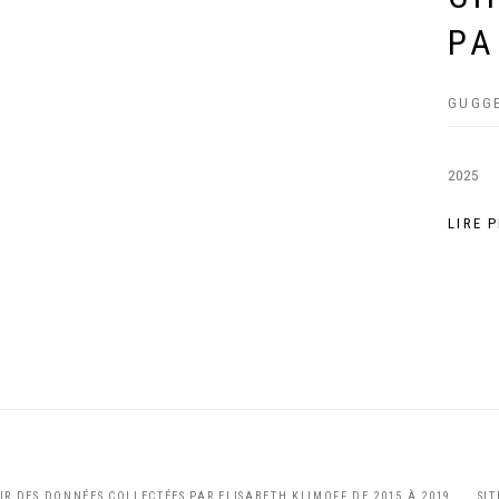
PA
GUGGE
2025
LIRE 
TIR DES DONNÉES COLLECTÉES PAR ELISABETH KLIMOFF DE 2015 À 2019
SI