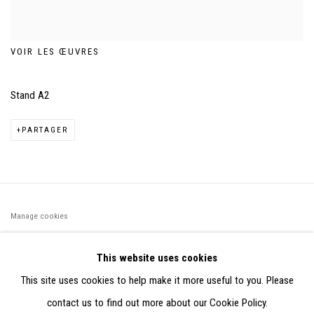
VOIR LES ŒUVRES
Stand A2
PARTAGER
Manage cookies
©2026 FONDS DE DOTATION JUDIT REIGL - SITE RÉALISÉ À
This website uses cookies
PARTIR DES DONNÉES COLLECTÉES PAR ELISABETH KLIMOFF
This site uses cookies to help make it more useful to you. Please
DE 2015 À 2019
contact us to find out more about our Cookie Policy.
SITE BY ARTLOGIC