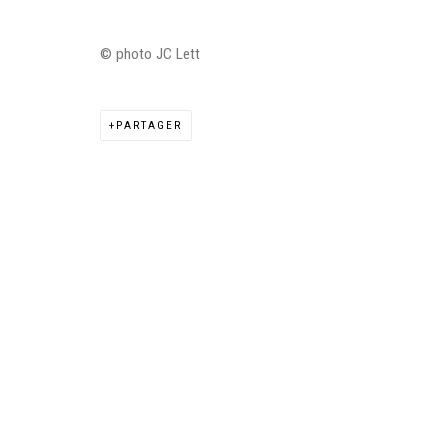
© photo JC Lett
Manage cookies
PARTAGER
©2026 FONDS DE DOTATION JUDIT REIGL - SITE RÉALISÉ À PAR
CONTACT : inventaire@judit-reigl.com