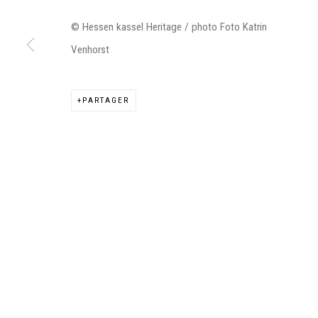
© Hessen kassel Heritage / photo Foto Katrin
Venhorst
Manage cookies
PARTAGER
©2026 FONDS DE DOTATION JUDIT REIGL - SITE RÉALISÉ À PAR
CONTACT : inventaire@judit-reigl.com