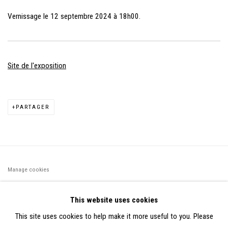
Vernissage le 12 septembre 2024 à 18h00.
Site de l'exposition
PARTAGER
Manage cookies
©2026 FONDS DE DOTATION JUDIT REIGL - SITE RÉALISÉ À
This website uses cookies
PARTIR DES DONNÉES COLLECTÉES PAR ELISABETH KLIMOFF
This site uses cookies to help make it more useful to you. Please
DE 2015 À 2019