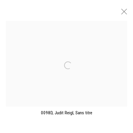
JUDIT REIGL, L'ENVOL. DESSINS ET
PEINTURES (1954-2012)
MUSÉE DES BEAUX-ARTS, CAEN
26 OCTOBRE 2024 - 23 FÉVRIER 2025
PRÉSENTATION
VUES DE L'EXPOSITION
ŒUVRES
CATALOGUES
0098D, Judit Reigl, Sans titre
Manage cookies
©2026 FONDS DE DOTATION JUDIT REIGL - SITE