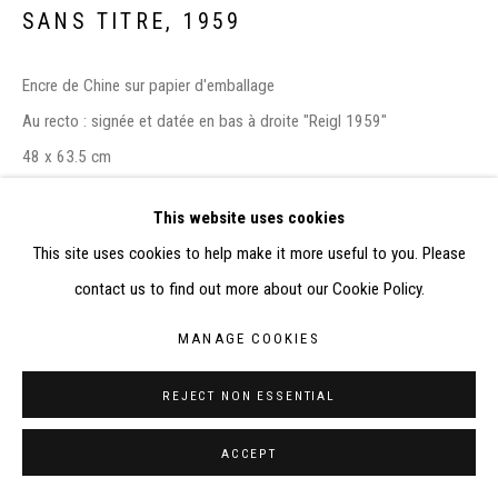
RÉALISÉ À PARTIR DES DONNÉES COLLECTÉES PAR
SANS TITRE
,
1959
ELISABETH KLIMOFF DE 2015 À 2019
SITE BY ARTLOGIC
Encre de Chine sur papier d'emballage
Au recto : signée et datée en bas à droite "Reigl 1959"
CONTACT : inventaire@judit-reigl.com
48 x 63.5 cm
This website uses cookies
EXPOSITIONS
This site uses cookies to help make it more useful to you. Please
-
Judit Reigl, l’Envol, Dessins et peintures (1954-2012)
, Caen,
contact us to find out more about our Cookie Policy.
Musée des Beaux-Arts, 26 octobre 2024 - 23 février 2025
MANAGE COOKIES
CATALOGUES
- Collectif d’auteurs,
Judit Reigl, l’Envol - Dessins et peintures
REJECT NON ESSENTIAL
(1954-2012)
, catalogue d’exposition du Musée des Beaux-Arts de
ACCEPT
Caen et du LAAC de Dunkerque, Gand, Éditions du Snoeck, 2024,