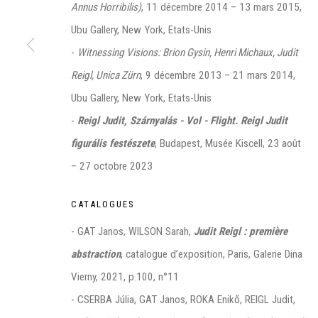
Annus Horribilis)
, 11 décembre 2014 – 13 mars 2015,
Ubu Gallery, New York, Etats-Unis
-
Witnessing Visions: Brion Gysin, Henri Michaux, Judit
Reigl, Unica Zürn
, 9 décembre 2013 – 21 mars 2014,
Manage cookies
Ubu Gallery, New York, Etats-Unis
©2026 FONDS DE DOTATION JUDIT REIGL - SITE RÉALISÉ À PAR
-
Reigl Judit, Szárnyalás - Vol - Flight. Reigl Judit
CONTACT : inventaire@judit-reigl.com
figurális festészete
, Budapest, Musée Kiscell, 23 août
– 27 octobre 2023
CATALOGUES
- GAT Janos, WILSON Sarah,
Judit Reigl : première
abstraction
, catalogue d’exposition, Paris, Galerie Dina
Vierny, 2021, p.100, n°11
- CSERBA Júlia, GAT Janos, ROKA Enikő, REIGL Judit,