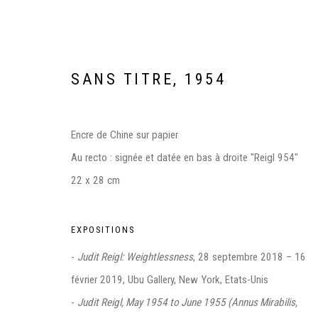
SANS TITRE
,
1954
Encre de Chine sur papier
Au recto : signée et datée en bas à droite "Reigl 954"
22 x 28 cm
JUDIT REIGL, L'ENVOL. DESSI
EXPOSITIONS
MUSÉE DES BEAUX-ARTS, CAEN
26 OCTOBRE 2024
-
Judit Reigl: Weightlessness
, 28 septembre 2018 – 16
février 2019, Ubu Gallery, New York, Etats-Unis
-
Judit Reigl, May 1954 to June 1955 (Annus Mirabilis,