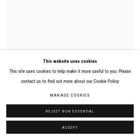
RÉALISÉ À PARTIR DES DONNÉES COLLECTÉES PAR
ELISABETH KLIMOFF DE 2015 À 2019
SITE BY ARTLOGIC
CONTACT : inventaire@judit-reigl.com
0482P, Judit Reigl, Drap décodage
This website uses cookies
This site uses cookies to help make it more useful to you. Please
contact us to find out more about our Cookie Policy.
DRAP, DÉCODAGE
,
1973
MANAGE COOKIES
Tempera sur drap de coton
REJECT NON ESSENTIAL
Au verso sur l'ourlet : étiquette du Fonds de dotation Judit Reigl (n°
inv. 1973-DR-07 (0482P)) ; inscriptions à l'encre noire sur un scotch
ACCEPT
"[flèche] bas / 1973-DR-07 (0482P) DOS"