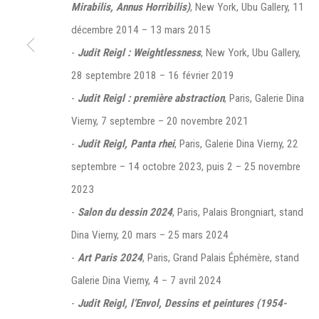
Mirabilis, Annus Horribilis)
, New York, Ubu Gallery, 11
décembre 2014 – 13 mars 2015
-
Judit Reigl : Weightlessness
, New York, Ubu Gallery,
28 septembre 2018 – 16 février 2019
Manage cookies
-
Judit Reigl : première abstraction
, Paris, Galerie Dina
©2026 FONDS DE DOTATION JUDIT REIGL - SITE RÉALISÉ À PAR
Vierny, 7 septembre – 20 novembre 2021
CONTACT : inventaire@judit-reigl.com
-
Judit Reigl, Panta rhei
, Paris, Galerie Dina Vierny, 22
septembre – 14 octobre 2023, puis 2 – 25 novembre
2023
-
Salon du dessin 2024
, Paris, Palais Brongniart, stand
Dina Vierny, 20 mars – 25 mars 2024
-
Art Paris 2024
, Paris, Grand Palais Éphémère, stand
Galerie Dina Vierny, 4 – 7 avril 2024
-
Judit Reigl, l’Envol, Dessins et peintures (1954-