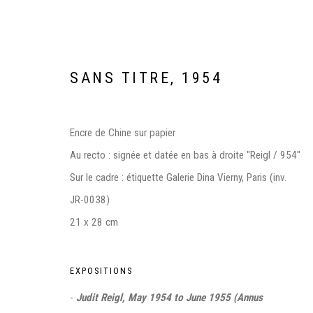
SANS TITRE
,
1954
Encre de Chine sur papier
Au recto : signée et datée en bas à droite "Reigl / 954"
Sur le cadre : étiquette Galerie Dina Vierny, Paris (inv.
JR-0038)
JUDIT REIGL, L'ENVOL. DESSI
21 x 28 cm
MUSÉE DES BEAUX-ARTS, CAEN
26 OCTOBRE 2024
EXPOSITIONS
-
Judit Reigl, May 1954 to June 1955 (Annus