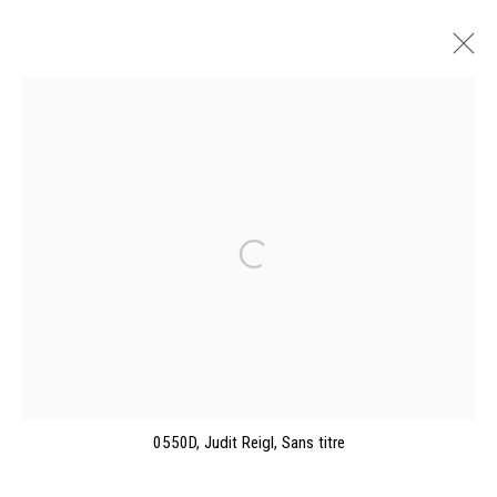
JUDIT REIGL, L'ENVOL. DESSINS ET
PEINTURES (1954-2012)
MUSÉE DES BEAUX-ARTS, CAEN
26 OCTOBRE 2024 - 23 FÉVRIER 2025
PRÉSENTATION
VUES DE L'EXPOSITION
ŒUVRES
CATALOGUES
Manage cookies
0550D, Judit Reigl, Sans titre
©2026 FONDS DE DOTATION JUDIT REIGL - SITE