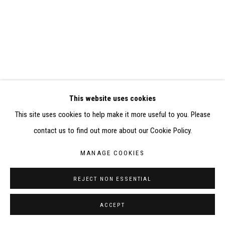
RÉALISÉ À PARTIR DES DONNÉES COLLECTÉES PAR
ELISABETH KLIMOFF DE 2015 À 2019
SITE BY ARTLOGIC
CONTACT : inventaire@judit-reigl.com
This website uses cookies
This site uses cookies to help make it more useful to you. Please
contact us to find out more about our Cookie Policy.
MANAGE COOKIES
REJECT NON ESSENTIAL
ACCEPT