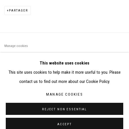
PARTAGER
Manage cookies
©2026 FONDS DE DOTATION JUDIT REIGL - SITE RÉALISÉ À
This website uses cookies
PARTIR DES DONNÉES COLLECTÉES PAR ELISABETH KLIMOFF
This site uses cookies to help make it more useful to you. Please
DE 2015 À 2019
contact us to find out more about our Cookie Policy.
SITE BY ARTLOGIC
MANAGE COOKIES
CONTACT : inventaire@judit-reigl.com
REJECT NON ESSENTIAL
ACCEPT