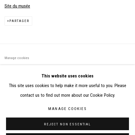
Site du musée
PARTAGER
Manage cookies
©2026 FONDS DE DOTATION JUDIT REIGL - SITE RÉALISÉ À
This website uses cookies
PARTIR DES DONNÉES COLLECTÉES PAR ELISABETH KLIMOFF
This site uses cookies to help make it more useful to you. Please
DE 2015 À 2019
contact us to find out more about our Cookie Policy.
SITE BY ARTLOGIC
MANAGE COOKIES
CONTACT : inventaire@judit-reigl.com
REJECT NON ESSENTIAL