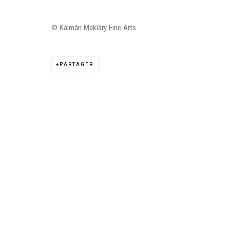
© Kálmán Makláry Fine Arts
Manage cookies
PARTAGER
©2026 FONDS DE DOTATION JUDIT REIGL - SITE RÉALISÉ À PAR
CONTACT : inventaire@judit-reigl.com