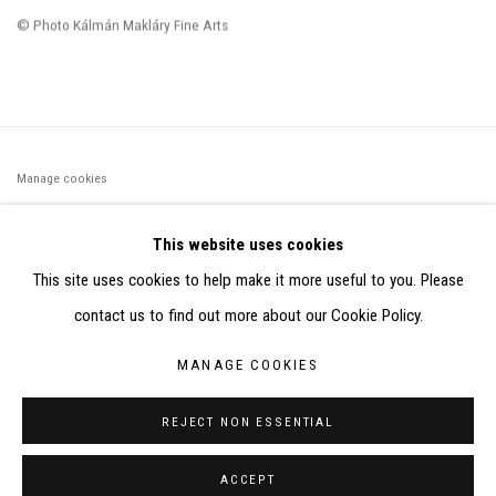
© Photo
Kálmán Makláry Fine Arts
Manage cookies
©2026 FONDS DE DOTATION JUDIT REIGL - SITE RÉALISÉ À
This website uses cookies
PARTIR DES DONNÉES COLLECTÉES PAR ELISABETH KLIMOFF
This site uses cookies to help make it more useful to you. Please
DE 2015 À 2019
contact us to find out more about our Cookie Policy.
SITE BY ARTLOGIC
MANAGE COOKIES
CONTACT : inventaire@judit-reigl.com
REJECT NON ESSENTIAL
ACCEPT