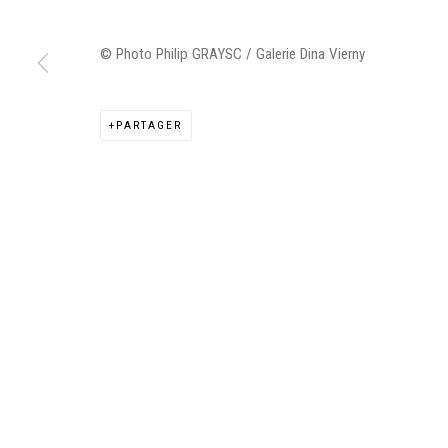
© Photo Philip GRAYSC / Galerie Dina Vierny
Manage cookies
PARTAGER
©2026 FONDS DE DOTATION JUDIT REIGL - SITE RÉALISÉ À PAR
CONTACT : inventaire@judit-reigl.com