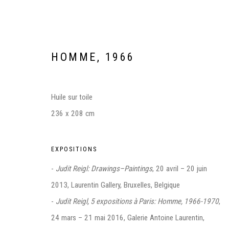
HOMME
,
1966
Huile sur toile
236 x 208 cm
EXPOSITIONS
FRIEZE MASTERS 2022 - STA
-
Judit Reigl: Drawings–Paintings
, 20 avril – 20 juin
THE REGENT'S PARK, LONDRES
12 - 16 OCTOBRE 
2013, Laurentin Gallery, Bruxelles, Belgique
-
Judit Reigl, 5 expositions à Paris: Homme, 1966-1970
,
24 mars – 21 mai 2016, Galerie Antoine Laurentin,