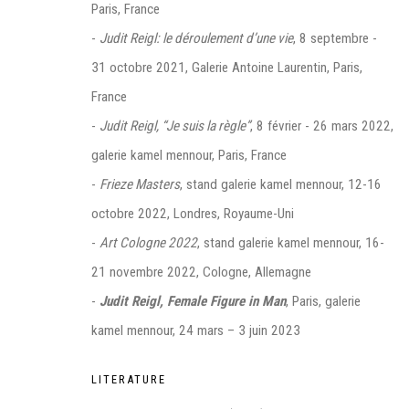
Paris, France
-
Judit Reigl: le déroulement d’une vie
, 8 septembre -
31 octobre 2021, Galerie Antoine Laurentin, Paris,
France
Manage cookies
-
Judit Reigl, “Je suis la règle”
, 8 février - 26 mars 2022,
©2026 FONDS DE DOTATION JUDIT REIGL - SITE RÉALISÉ À PAR
galerie kamel mennour, Paris, France
CONTACT : inventaire@judit-reigl.com
-
Frieze Masters
, stand galerie kamel mennour, 12-16
octobre 2022, Londres, Royaume-Uni
-
Art Cologne 2022
, stand galerie kamel mennour, 16-
21 novembre 2022, Cologne, Allemagne
-
Judit Reigl, Female Figure in Man
, Paris, galerie
kamel mennour, 24 mars – 3 juin 2023
LITERATURE