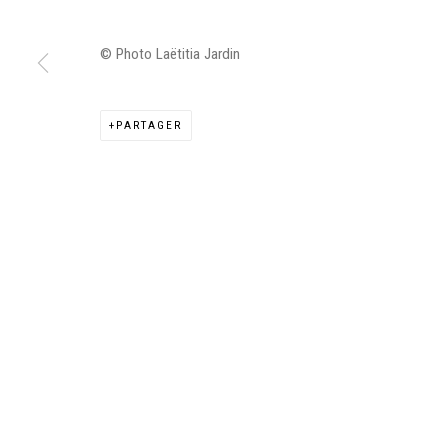
© Photo Laëtitia Jardin
Manage cookies
PARTAGER
©2026 FONDS DE DOTATION JUDIT REIGL - SITE RÉALISÉ À PAR
CONTACT : inventaire@judit-reigl.com