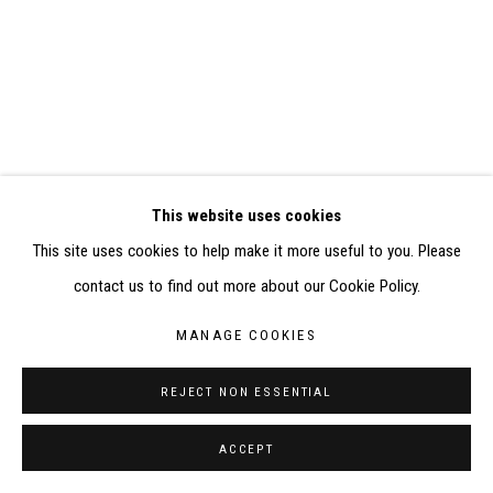
RÉALISÉ À PARTIR DES DONNÉES COLLECTÉES PAR
ELISABETH KLIMOFF DE 2015 À 2019
SITE BY ARTLOGIC
CONTACT : inventaire@judit-reigl.com
This website uses cookies
This site uses cookies to help make it more useful to you. Please
contact us to find out more about our Cookie Policy.
MANAGE COOKIES
REJECT NON ESSENTIAL
ACCEPT