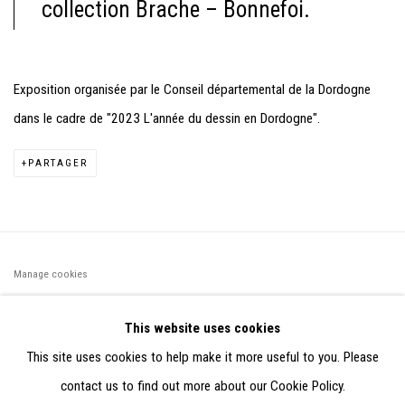
collection Brache – Bonnefoi.
Exposition organisée par le Conseil départemental de la Dordogne
dans le cadre de "2023 L'année du dessin en Dordogne".
PARTAGER
Manage cookies
©2026 FONDS DE DOTATION JUDIT REIGL - SITE RÉALISÉ À
This website uses cookies
PARTIR DES DONNÉES COLLECTÉES PAR ELISABETH KLIMOFF
This site uses cookies to help make it more useful to you. Please
DE 2015 À 2019
contact us to find out more about our Cookie Policy.
SITE BY ARTLOGIC