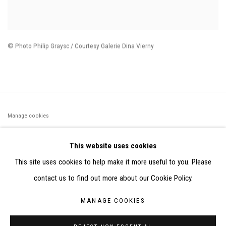
© Photo Philip Graysc / Courtesy Galerie Dina Vierny
Manage cookies
©2026 FONDS DE DOTATION JUDIT REIGL - SITE RÉALISÉ À
This website uses cookies
PARTIR DES DONNÉES COLLECTÉES PAR ELISABETH KLIMOFF
This site uses cookies to help make it more useful to you. Please
DE 2015 À 2019
contact us to find out more about our Cookie Policy.
SITE BY ARTLOGIC
MANAGE COOKIES
CONTACT : inventaire@judit-reigl.com