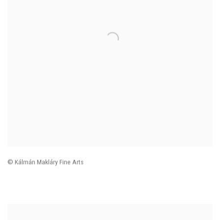
©
Kálmán Makláry Fine Arts