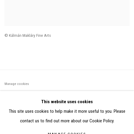
© Kálmán Makláry Fine Arts
Manage cookies
©2026 FONDS DE DOTATION JUDIT REIGL - SITE RÉALISÉ À
This website uses cookies
PARTIR DES DONNÉES COLLECTÉES PAR ELISABETH KLIMOFF
This site uses cookies to help make it more useful to you. Please
DE 2015 À 2019
contact us to find out more about our Cookie Policy.
SITE BY ARTLOGIC