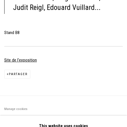
Judit Reigl, Edouard Vuillard...
Stand B8
Site de l'exposition
PARTAGER
Manage cookies
©2026 FONDS DE DOTATION JUDIT REIGL - SITE RÉALISÉ À
This website uses cookies
PARTIR DES DONNÉES COLLECTÉES PAR ELISABETH KLIMOFF