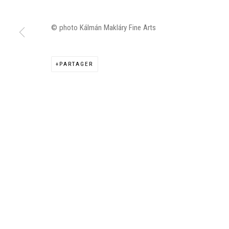
© photo Kálmán Makláry Fine Arts
Manage cookies
PARTAGER
©2026 FONDS DE DOTATION JUDIT REIGL - SITE RÉALISÉ À PAR
CONTACT : inventaire@judit-reigl.com