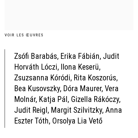
VOIR LES ŒUVRES
Zsófi Barabás, Erika Fábián, Judit
Horváth Lóczi, Ilona Keserü,
Zsuzsanna Kóródi, Rita Koszorús,
Bea Kusovszky, Dóra Maurer, Vera
Molnár, Katja Pál, Gizella Rákóczy,
Judit Reigl, Margit Szilvitzky, Anna
Eszter Tóth, Orsolya Lia Vető