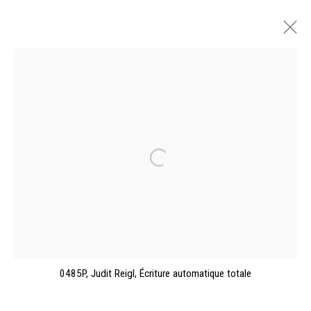
JUDIT REIGL 100 | JUDIT REIGL AND
THE SECOND SCHOOL OF PARIS
MŰCSARNOK, BUDAPEST
4 OCTOBRE 2023 - 23 JANVIER 2024
PRÉSENTATION
VUES DE L'EXPOSITION
ŒUVRES
CATALOGUES
Manage cookies
0485P, Judit Reigl, Écriture automatique totale
©2026 FONDS DE DOTATION JUDIT REIGL - SITE