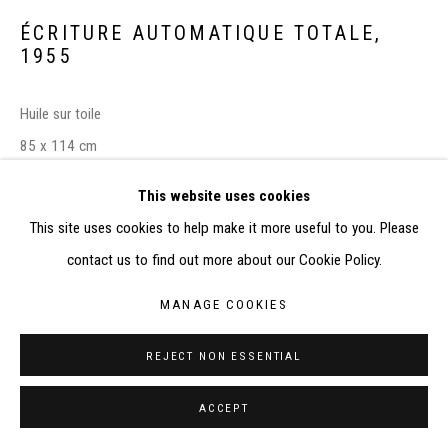
RÉALISÉ À PARTIR DES DONNÉES COLLECTÉES PAR
ÉCRITURE AUTOMATIQUE TOTALE
,
ELISABETH KLIMOFF DE 2015 À 2019
1955
SITE BY ARTLOGIC
Huile sur toile
CONTACT : inventaire@judit-reigl.com
85 x 114 cm
This website uses cookies
EXPOSITIONS
This site uses cookies to help make it more useful to you. Please
-
Reigl Judit 100, Judit Reigl and the second school of Paris
,
contact us to find out more about our Cookie Policy.
Budapest, Mücsarnok Kunsthalle, 4 octobre 2023 – 28 janvier 2024
MANAGE COOKIES
CATALOGUES
REJECT NON ESSENTIAL
- Maklary, Kalman (dir.), Judit Reigl: volume 1, Budapest, Maklary
Artworks, 2010, p.42
ACCEPT
- BERECZ Ágnes, MAKLÁRY Kálmán, SZEGÖ György,
Judit Reigl