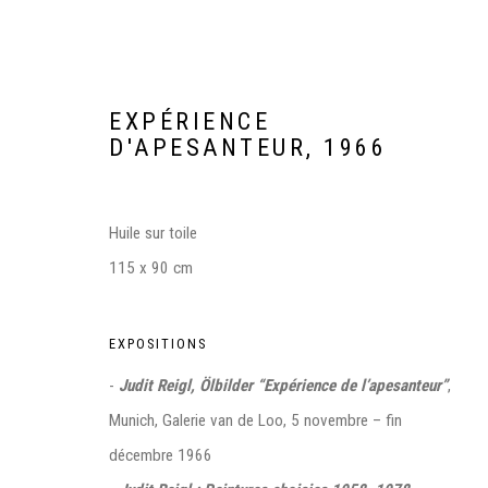
EXPÉRIENCE
D'APESANTEUR
,
1966
Huile sur toile
115 x 90 cm
JUDIT REIGL 100 | JUDIT RE
EXPOSITIONS
-
Judit Reigl, Ölbilder “Expérience de l’apesanteur”
,
MŰCSARNOK, BUDAPEST
4 OCTOBRE 2023 - 23 J
Munich, Galerie van de Loo, 5 novembre – fin
décembre 1966