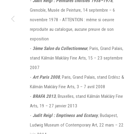
-
Judit Reigl : Peintures choisies 1958–1978
,
Grenoble, Musée de Peinture, 14 septembre – 6
novembre 1978 - ATTENTION : même si oeuvre
reproduite au catalogue, aucune preuve de son
Manage cookies
exposition
©2026 FONDS DE DOTATION JUDIT REIGL - SITE RÉALISÉ À PAR
-
3ème Salon du Collectionneur
, Paris, Grand Palais,
CONTACT : inventaire@judit-reigl.com
stand Kálmán Makláry Fine Arts, 15 – 23 septembre
2007
-
Art Paris 2008
, Paris, Grand Palais, stand Erdész &
Kálmán Makláry Fine Arts, 3 – 7 avril 2008
-
BRAFA 2013
, Bruxelles, stand Kálmán Makláry Fine
Arts, 19 – 27 janvier 2013
-
Judit Reigl : Emptiness and Ecstasy
, Budapest,
Ludwig Museum of Contemporary Art, 22 mars – 22