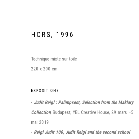
HORS
,
1996
Technique mixte sur toile
220 x 200 cm
EXPOSITIONS
JUDIT REIGL 100 | JUDIT RE
-
Judit Reigl : Palimpsest, Selection from the Maklary
MŰCSARNOK, BUDAPEST
4 OCTOBRE 2023 - 23 J
Collection
, Budapest, YBL Creative House,
29 mars –5
mai 2019
-
Reigl Judit 100, Judit Reigl and the second school