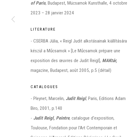
of Paris
, Budapest, Mücsarnok Kunsthalle, 4 octobre
2023 – 28 janvier 2024
LITERATURE
Manage cookies
- CSERBA Júlia, « Reigl Judit alkotásainak kiállítására
©2026 FONDS DE DOTATION JUDIT REIGL - SITE RÉALISÉ À PAR
készül a Műcsarnok » [Le Műcsarnok prépare une
CONTACT : inventaire@judit-reigl.com
exposition des œuvres de Judit Reigl],
MAKtár,
magazine, Budapest, août 2005, p.5 (détail)
CATALOGUES
- Pleynet, Marcelin,
Judit Reigl
, Paris, Editions Adam
Biro, 2001, p.140
-
Judit Reigl, Peintre
, catalogue d'exposition,
Toulouse, Fondation pour l’Art Contemporain et