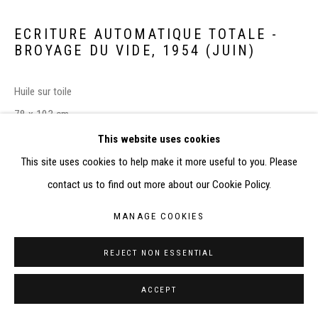
RÉALISÉ À PARTIR DES DONNÉES COLLECTÉES PAR
ELISABETH KLIMOFF DE 2015 À 2019
ECRITURE AUTOMATIQUE TOTALE -
SITE BY ARTLOGIC
BROYAGE DU VIDE
,
1954 (JUIN)
CONTACT : inventaire@judit-reigl.com
Huile sur toile
78 x 103 cm
This website uses cookies
EXPOSITIONS
This site uses cookies to help make it more useful to you. Please
-
Judit Reigl
, Paris, Galerie de l'Etoile Scellée, 19 novembre 1954 –
contact us to find out more about our Cookie Policy.
6 décembre 1954
MANAGE COOKIES
-
La beauté sera convulsive. André Breton
, Paris, Musée national
d’art moderne, Centre Georges Pompidou, 25 avril – 26 août 1991
REJECT NON ESSENTIAL
-
Reigl
, Budapest, Mücsarnok Kunsthalle, 5 octobre 2005 – 13
ACCEPT
novembre 2005