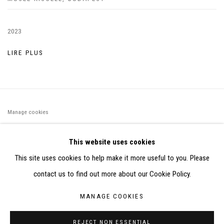
2023
LIRE PLUS
Manage cookies
©2026 FONDS DE DOTATION JUDIT REIGL - SITE RÉALISÉ À
This website uses cookies
PARTIR DES DONNÉES COLLECTÉES PAR ELISABETH KLIMOFF
This site uses cookies to help make it more useful to you. Please
DE 2015 À 2019
contact us to find out more about our Cookie Policy.
SITE BY ARTLOGIC
MANAGE COOKIES
CONTACT : inventaire@judit-reigl.com
REJECT NON ESSENTIAL