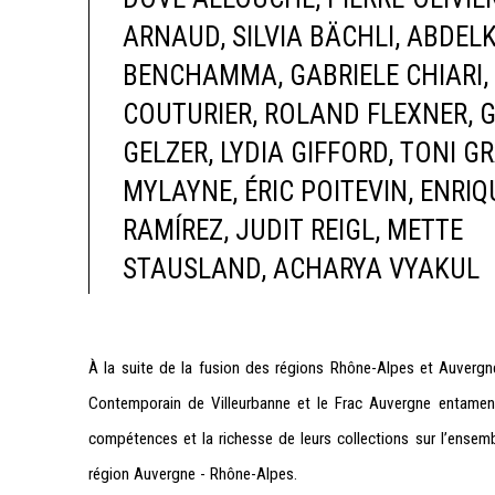
ARNAUD
,
SILVIA BÄCHLI
,
ABDEL
BENCHAMMA
,
GABRIELE CHIARI
,
COUTURIER
,
ROLAND FLEXNER
,
G
GELZER
,
LYDIA GIFFORD
,
TONI G
MYLAYNE
,
ÉRIC POITEVIN
,
ENRIQ
RAMÍREZ
,
JUDIT REIGL
,
METTE
STAUSLAND
,
ACHARYA VYAKUL
À la suite de la fusion des régions Rhône-Alpes et Auvergne 
Contemporain de Villeurbanne et le Frac Auvergne entament 
compétences et la richesse de leurs collections sur l’ensemb
région Auvergne - Rhône-Alpes.