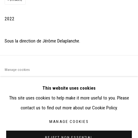
2022
Sous la direction de Jérôme Delaplanche.
Manage cookies
©2026 FONDS DE DOTATION JUDIT REIGL - SITE RÉALISÉ À
This website uses cookies
PARTIR DES DONNÉES COLLECTÉES PAR ELISABETH KLIMOFF
This site uses cookies to help make it more useful to you. Please
DE 2015 À 2019
contact us to find out more about our Cookie Policy.
SITE BY ARTLOGIC
MANAGE COOKIES
CONTACT : inventaire@judit-reigl.com
REJECT NON ESSENTIAL