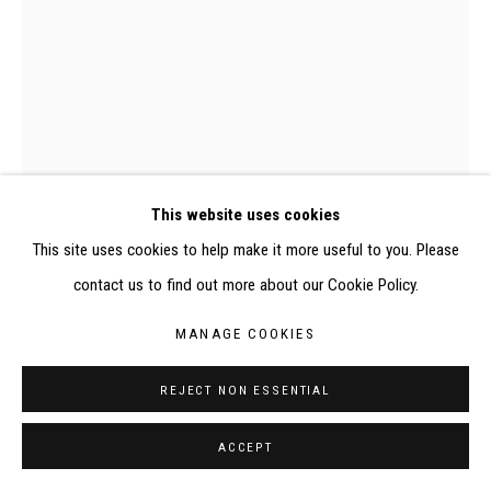
SITE BY ARTLOGIC
CONTACT : inventaire@judit-reigl.com
0480P, Judit Reigl, Drap décodage
This website uses cookies
This site uses cookies to help make it more useful to you. Please
contact us to find out more about our Cookie Policy.
DRAP, DÉCODAGE
,
1973
MANAGE COOKIES
Tempera sur drap de coton
REJECT NON ESSENTIAL
320 x 240 cm
ACCEPT
EXHIBITIONS