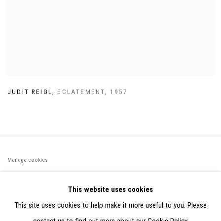
JUDIT REIGL
,
ECLATEMENT
,
1957
Manage cookies
©2026 FONDS DE DOTATION JUDIT REIGL - SITE RÉALISÉ À
This website uses cookies
PARTIR DES DONNÉES COLLECTÉES PAR ELISABETH KLIMOFF
This site uses cookies to help make it more useful to you. Please
DE 2015 À 2019
contact us to find out more about our Cookie Policy.