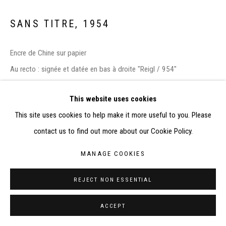
SITE BY ARTLOGIC
SANS TITRE
,
1954
CONTACT : inventaire@judit-reigl.com
Encre de Chine sur papier
Au recto : signée et datée en bas à droite "Reigl / 954"
Sur le cadre : étiquette Galerie Dina Vierny, Paris (inv. JR-0038)
This website uses cookies
21 x 28 cm
This site uses cookies to help make it more useful to you. Please
contact us to find out more about our Cookie Policy.
EXHIBITIONS
-
Judit Reigl, May 1954 to June 1955 (Annus Mirabilis, Annus
MANAGE COOKIES
Horribilis)
, New York, Ubu Gallery, 11 décembre 2014 – 13 mars
REJECT NON ESSENTIAL
2015
-
Judit Reigl : Weightlessness
, New York, Ubu Gallery, 28
ACCEPT
septembre 2018 – 16 février 2019