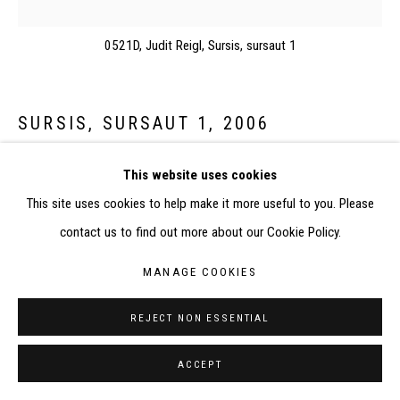
RÉALISÉ À PARTIR DES DONNÉES COLLECTÉES PAR
ELISABETH KLIMOFF DE 2015 À 2019
0521D, Judit Reigl, Sursis, sursaut 1
SITE BY ARTLOGIC
CONTACT : inventaire@judit-reigl.com
SURSIS, SURSAUT 1
,
2006
This website uses cookies
Fusain sur toile
This site uses cookies to help make it more useful to you. Please
Au recto : titrée et datée en bas à gauche "Sursis Sursaut. 2006",
contact us to find out more about our Cookie Policy.
signée en bas à droite "Reigl"
Sur le châssis : à l'encre noire, signée et datée "Reigl 2006" ;
MANAGE COOKIES
inscriptions "[flèche] H.". QR code imprimé avec ancien n°
d'inventaire du Fonds de dotation Judit Reigl "2006-FUS-02"
REJECT NON ESSENTIAL
150 x 150 cm
ACCEPT
EXHIBITIONS