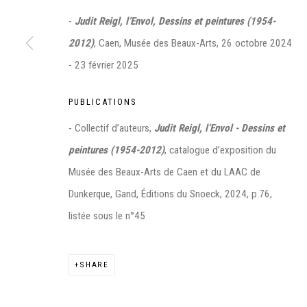
-
Judit Reigl, l’Envol, Dessins et peintures (1954-
2012)
, Caen, Musée des Beaux-Arts, 26 octobre 2024
- 23 février 2025
Manage cookies
PUBLICATIONS
©2026 FONDS DE DOTATION JUDIT REIGL - SITE RÉALISÉ À PAR
- Collectif d’auteurs,
Judit Reigl, l’Envol - Dessins et
CONTACT : inventaire@judit-reigl.com
peintures (1954-2012)
, catalogue d’exposition du
Musée des Beaux-Arts de Caen et du LAAC de
Dunkerque, Gand, Éditions du Snoeck, 2024, p.76,
listée sous le n°45
SHARE