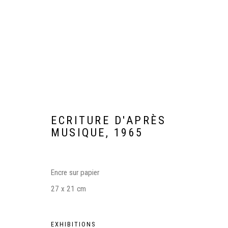
ECRITURE D'APRÈS
MUSIQUE
,
1965
JUDIT REIGL, L'ENVOL. DESSI
Encre sur papier
MUSÉE DES BEAUX-ARTS, CAEN
26 OCTOBER 2024
27 x 21 cm
EXHIBITIONS