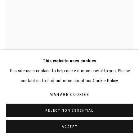
RÉALISÉ À PARTIR DES DONNÉES COLLECTÉES PAR
ELISABETH KLIMOFF DE 2015 À 2019
SITE BY ARTLOGIC
CONTACT : inventaire@judit-reigl.com
This website uses cookies
This site uses cookies to help make it more useful to you. Please
0112D, Judit Reigl, Écriture d'après musique_Photo Ph. Boudreaux
contact us to find out more about our Cookie Policy.
MANAGE COOKIES
ECRITURE D'APRÈS MUSIQUE
,
1965
REJECT NON ESSENTIAL
Encre sur papier
ACCEPT
27 x 21 cm