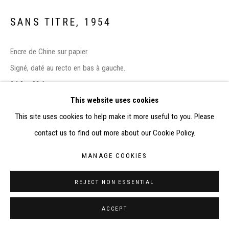
RÉALISÉ À PARTIR DES DONNÉES COLLECTÉES PAR
ELISABETH KLIMOFF DE 2015 À 2019
SANS TITRE
,
1954
SITE BY ARTLOGIC
Encre de Chine sur papier
CONTACT : inventaire@judit-reigl.com
Signé, daté au recto en bas à gauche.
24.8 x 32.6 cm
This website uses cookies
EXHIBITIONS
This site uses cookies to help make it more useful to you. Please
contact us to find out more about our Cookie Policy.
-
Judit Reigl, l’Envol, Dessins et peintures (1954-2012)
, Caen,
Musée des Beaux-Arts, 26 octobre 2024 - 23 février 2025
MANAGE COOKIES
PUBLICATIONS
REJECT NON ESSENTIAL
- Collectif d’auteurs,
Judit Reigl, l’Envol - Dessins et peintures
(1954-2012)
, catalogue d’exposition du Musée des Beaux-Arts de
ACCEPT
Caen et du LAAC de Dunkerque, Gand, Éditions du Snoeck, 2024,