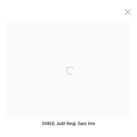
JUDIT REIGL, L'ENVOL. DESSINS ET
PEINTURES (1954-2012)
MUSÉE DES BEAUX-ARTS, CAEN
26 OCTOBER 2024 - 23 FEBRUARY 2025
OVERVIEW
INSTALLATION VIEWS
WORKS
PUBLICATIONS
Manage cookies
0086D, Judit Reigl, Sans titre
©2026 FONDS DE DOTATION JUDIT REIGL - SITE