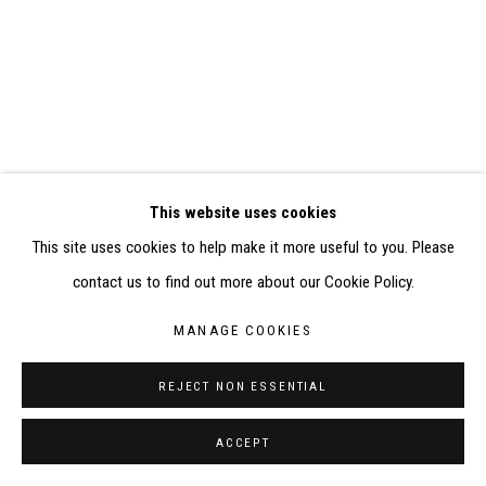
RÉALISÉ À PARTIR DES DONNÉES COLLECTÉES PAR
ELISABETH KLIMOFF DE 2015 À 2019
SITE BY ARTLOGIC
CONTACT : inventaire@judit-reigl.com
This website uses cookies
This site uses cookies to help make it more useful to you. Please
contact us to find out more about our Cookie Policy.
MANAGE COOKIES
REJECT NON ESSENTIAL
ACCEPT