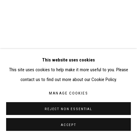
RÉALISÉ À PARTIR DES DONNÉES COLLECTÉES PAR
ELISABETH KLIMOFF DE 2015 À 2019
SITE BY ARTLOGIC
CONTACT : inventaire@judit-reigl.com
This website uses cookies
This site uses cookies to help make it more useful to you. Please
contact us to find out more about our Cookie Policy.
MANAGE COOKIES
REJECT NON ESSENTIAL
ACCEPT