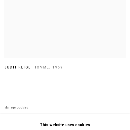
JUDIT REIGL
,
HOMME
,
1969
Manage cookies
©2026 FONDS DE DOTATION JUDIT REIGL - SITE RÉALISÉ À
This website uses cookies
PARTIR DES DONNÉES COLLECTÉES PAR ELISABETH KLIMOFF