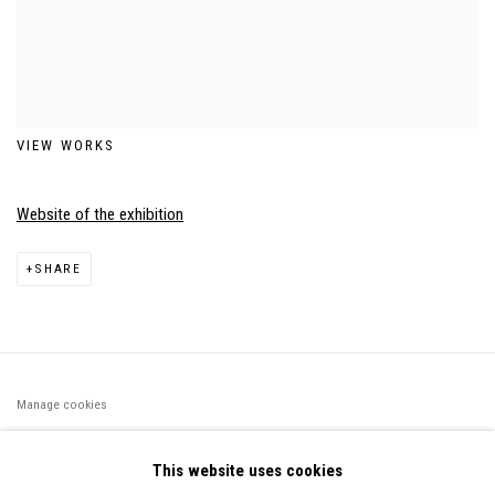
VIEW WORKS
Website of the exhibition
SHARE
Manage cookies
©2026 FONDS DE DOTATION JUDIT REIGL - SITE RÉALISÉ À
This website uses cookies
PARTIR DES DONNÉES COLLECTÉES PAR ELISABETH KLIMOFF