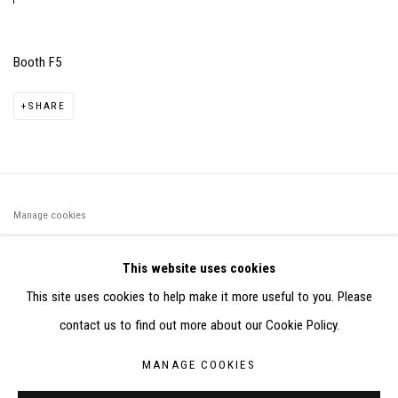
Booth F5
SHARE
Manage cookies
©2026 FONDS DE DOTATION JUDIT REIGL - SITE RÉALISÉ À
This website uses cookies
PARTIR DES DONNÉES COLLECTÉES PAR ELISABETH KLIMOFF
This site uses cookies to help make it more useful to you. Please
DE 2015 À 2019
contact us to find out more about our Cookie Policy.
SITE BY ARTLOGIC
MANAGE COOKIES
CONTACT : inventaire@judit-reigl.com